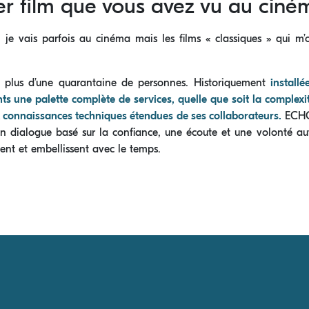
er film que vous avez vu au ciné
 je vais parfois au cinéma mais les films « classiques » qui m
de plus d’une quarantaine de personnes. Historiquement
install
nts une palette complète de services, quelle que soit la complexi
ux connaissances techniques étendues de ses collaborateurs.
ECHO 
 un dialogue basé sur la confiance, une écoute et une volonté aut
ssent et embellissent avec le temps.