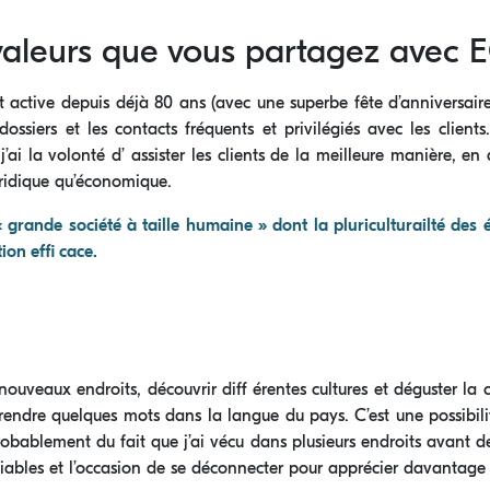
 valeurs que vous partagez avec
st active depuis déjà 80 ans (avec une superbe fête d’anniversair
 dossiers et les contacts fréquents et privilégiés avec les clien
j’ai la volonté d’ assister les clients de la meilleure manière, e
uridique qu’économique.
grande société à taille humaine » dont la pluriculturailté des 
on effi cace.
nouveaux endroits, découvrir diff érentes cultures et déguster la c
prendre quelques mots dans la langue du pays. C’est une possibil
robablement du fait que j’ai vécu dans plusieurs endroits avant de 
bliables et l’occasion de se déconnecter pour apprécier davantage 