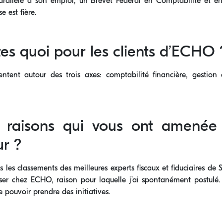
 parallèle à son emploi, un Brevet Fédéral en Comptabilité et e
 est fière.
es quoi pour les clients d’ECHO 
entent autour des trois axes: comptabilité financière, gestion de
s raisons qui vous ont amené
r ?
es classements des meilleures experts fiscaux et fiduciaires de Su
ser chez ECHO, raison pour laquelle j’ai spontanément postulé.
e pouvoir prendre des initiatives.