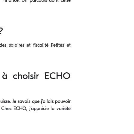
n Finance. Un parcours dont cette
?
s salaires et fiscalité Petites et
e à choisir ECHO
isse. Je savais que j’allais pouvoir
 Chez ECHO, j’apprécie la variété